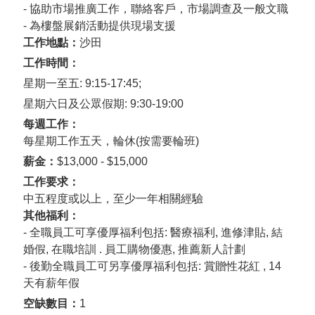
- 協助市場推廣工作，聯絡客戶，市場調查及一般文職
- 為樓盤展銷活動提供現場支援
工作地點：
沙田
工作時間：
星期一至五
: 9:15-17:45;
星期六日及公眾假期
: 9:30-19:00
每週工作：
每星期工作五天，輪休(按需要輪班)
薪金：
$13,000 - $15,000
工作要求：
中五程度或以上，至少一年相關經驗
其他福利：
-
全職員工可享優厚福利包括
:
醫療福利
,
進修津貼
,
結
婚假
,
在職培訓
.
員工購物優惠
,
推薦新人計劃
-
後勤全職員工可另享優厚福利包括
:
賞贈性花紅
, 14
天有薪年假
空缺數目：
1