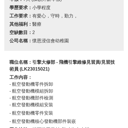
學
歷要求
：
小學程度
工作要求：
有愛心，守時，勤力，
其他福利：
醫療
空缺數目：
2
公司名稱：
懷恩浸信會幼稚園
職位名稱：引擎大修部
-
飛機引擎維修見習員
/
見習技
術員
(
LK23015021
)
工作內容：
- 航空發動機零件拆卸
-
航空發動機模組拆卸
-
航空發動機部件檢測
-
航空發動機模組安裝
- 航空發動機零件安裝
- 航空發動機核心發動機部件裝嵌