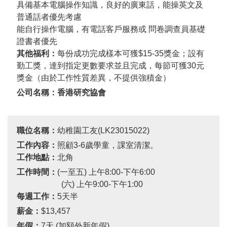
具備基本電腦操作知識，良好的廣東話，能操英文及
普通話者優先考慮
能自行操作電腦，有電話客戶服務或 問卷調查員基礎
證書者優先
其他福利：
每份成功完成樣本可獲
$15-35
獎金；設有
勤工獎，達到指定更數要求並且完成，每節可獲
30
元
獎金（由於工作性質差異，不提供強積金）
公司名稱：香港研究協會
職位名稱：
幼稚園工友(LK23015022)
工作內容：
照顧
3-6
歲學童，課室清潔。
工作地點：
北角
工作時間：
(一至五) 上午
8:00-
下午
6:
00
(六) 上午
9:00-
下午1:00
每週工作：
5天半
薪金：
$13,457
年假：
7天
(
加額外新年假
)