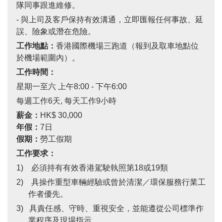
隊同事跟進維修。
- 與上司及客戶保持有效溝通，立即匯報任何事故、延
誤、險象或潛在危險。
工作地點：
香港國際機場三跑道（報到及取車地點位
於機場範圍內）。
工作時間：
星期一至六 上午8:00 - 下午6:00
每週工作6天, 每天工作9小時
薪金：
HK$ 30,000
年假：
7日
假期：
勞工假期
工作要求：
1) 必須持有有效香港駕駛執照第
18
或
19
類
2) 具操作重型車輛經驗或曾於清潔／環保服務行業工
作者優先。
3) 具責任感、守時、重視安全，並能遵從公司標準作
業程序及現場指示。