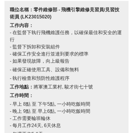
職位名稱：零件維修部
-
飛機引擎維修見習員
/
見習技
術員
(
LK23015020
)
工作內容：
- 在監督下執行飛機維護任務，以確保最佳和安全的運
行
-
監督下拆卸和安裝組件
-
確保工作安全進行並達到要求的標準
-
如果發現故障，向上級報告
- 確保正確使用工具、設備和無料
- 執行檢查和預防性維護程序
工作地點：
將軍澳工業村
,
駿才街七十號
工作時間：
- 早上
8
點 至 下午
5
點
,
一小時吃飯時間
-
晚上
9
點 至 早上
6
點
,
一小時吃飯時間
-
工作需要輪班輪休
-
每月工作
24
天
, 6
天休息