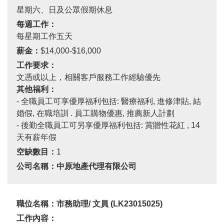
星期六、日及公眾假期休息
每週工作：
每星期工作五天
薪金：
$14,000-$16,000
工作要求：
文憑或以上，相關客戶服務工作經驗優先
其他福利：
-
全職員工可享優厚福利包括
:
醫療福利
,
進修津貼
,
結
婚假
,
在職培訓
.
員工購物優惠
,
推薦新人計劃
-
後勤全職員工可另享優厚福利包括
:
賞贈性花紅
, 14
天有薪年假
空缺數目：
1
公司名稱：中原地產代理有限公司
職位名稱：市務助理
/
文員
(LK23015025)
工作內容：