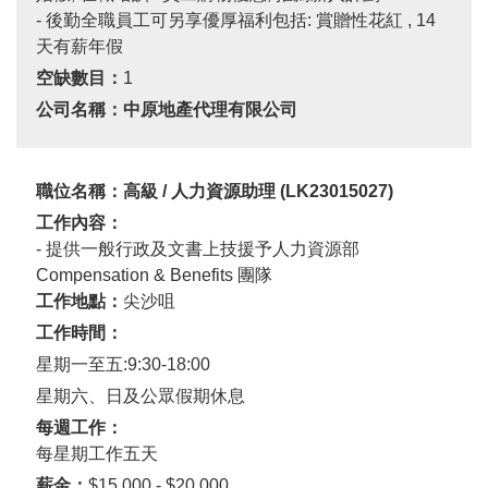
-
後勤全職員工可另享優厚福利包括
:
賞贈性花紅
, 14
天有薪年假
空缺數目：
1
公司名稱：中原地產代理有限公司
職位名稱：高級
/
人力資源助理
(LK23015027)
工作內容：
- 提供一般行政及文書上技援予人力資源部
Compensation & Benefits
團隊
工作地點：
尖沙咀
工作時間：
星期一至五
:9:30-18:00
星期六、日及公眾假期休息
每週工作：
每星期工作五天
薪金：
$15,000 - $20,000