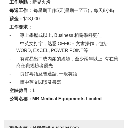
工作地點：
新界火炭
每週工作：
每星期工作
5
天(星期一至五
)
，每天
8
小時
薪金：
$13,000
工作要求：
- 專上學歷或以上
, Business
相關學科更佳
- 中英文打字，熟悉
OFFICE
文書操作，包括
WORD, EXCEL, POWER POINT
等
- 有貿易出口或內銷的經驗，至少兩年以上
,
有在藥
商任職經驗者優先
- 良好粵語及普通話
,
一般英語
- 懂中英文閱讀及書寫
空缺數目：
1
公司名稱：
MB Medical Equipments Limited