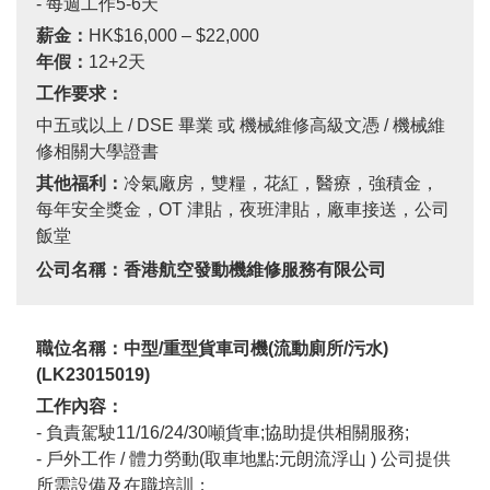
- 每週工作
5-6
天
薪金：
HK$16,000 – $22,000
年假：
12+2
天
工作要求：
中五或以上
/ DSE
畢業 或 機械維修高級文憑
/
機械維
修相關大學證書
其他福利：
冷氣廠房，雙糧，花紅，醫療，強積金，
每年安全獎金，
OT
津貼，夜班津貼，廠車接送，公司
飯堂
公司名稱：香港航空發動機維修服務有限公司
職位名稱：
中型/重型貨車司機(流動廁所/污水)
(
LK23015019
)
工作內容：
- 負責駕駛
11/16/24/30
噸貨車
;
協助提供相關服務
;
-
戶外工作
/
體力勞動
(
取車地點
:
元朗流浮山
)
公司提供
所需設備及在職培訓；