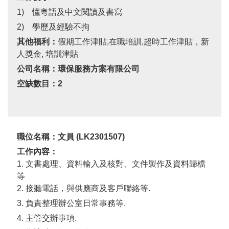
1) 懂粵語及中文閱讀及書寫
2) 學歷及經驗不拘
其他福利：
假期工作津貼
,
在職培訓
,
超時工作津貼，新
人獎金
,
培訓津貼
公司名稱：環保服務方案有限公司
空缺數目：
2
職位名稱：
文員 (
LK2301507
)
工作內容：
1. 文書處理、資料輸入及核對、文件製作及資料歸檔
等
2.
接聽電話，與供應商及客戶聯絡等
.
3. 負責整理辦公室日常事務等
.
4. 主管交辦事項
.