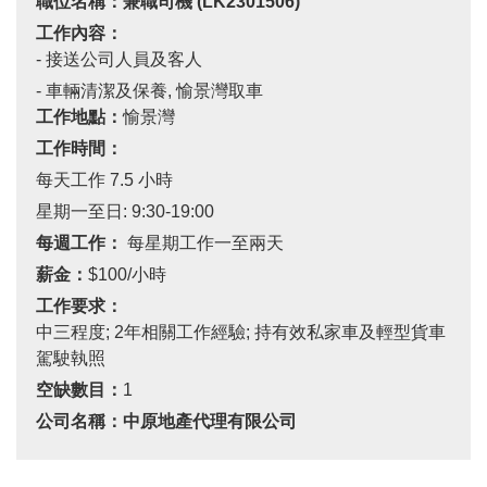
職位名稱：兼職司機
(LK2301506)
工作內容：
- 接送公司人員及客人
- 車輛清潔及保養, 愉景灣取車
工作地點：
愉景灣
工作時間：
每天工作 7.5 小時
星期一至日: 9:30-19:00
每週工作：
每星期工作一至兩天
薪金：
$100/小時
工作要求：
中三程度
; 2
年相關工作經驗
;
持有效私家車及輕型貨車
駕駛執照
空缺數目：
1
公司名稱：中原地產代理有限公司