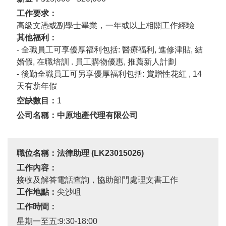
工作要求：
高級文憑或副學士畢業，一年或以上相關工作經驗
其他福利：
-
全職員工可享優厚福利包括
:
醫療福利
,
進修津貼
,
結
婚假
,
在職培訓
.
員工購物優惠
,
推薦新人計劃
-
後勤全職員工可另享優厚福利包括
:
賞贈性花紅
, 14
天有薪年假
空缺數目：
1
公司名稱：中原地產代理有限公司
職位名稱：法律助理
(LK23015026)
工作內容：
接收及解答電話查詢，協助部門處理文書工作
工作地點：
尖沙咀
工作時間：
星期一至五
:9:30-18:00