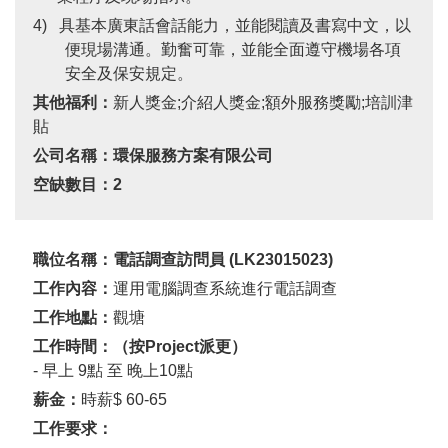
4) 具基本廣東話會話能力，並能閱讀及書寫中文，以
便現場溝通。勤奮可靠，並能全面遵守機場各項
安全及保安規定。
其他福利：
新人獎金
;
介紹人獎金
;
額外服務獎勵
;
培訓津
貼
公司名稱：環保服務方案有限公司
空缺數目：
2
職位名稱：電話調查訪問員
(
LK23015023
)
工作內容：
運用電腦調查系統進行電話調查
工作地點：
觀塘
工作時間：（按
Project
派更）
- 早上
9
點 至 晚上
10
點
薪金：
時薪
$
60-65
工作要求：