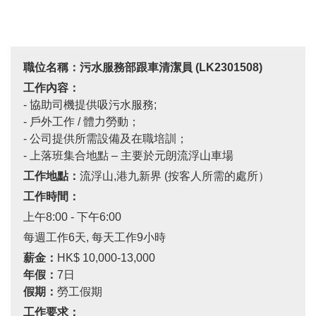
職位名稱：污水服務部跟車清潔員
(
LK2301508
)
工作內容：
- 協助司機提供吸污水服務
;
-
戶外工作
/
體力勞動；
-
公司提供所需設備及在職培訓；
-
上落班集合地點 – 主要於元朗流浮山車場
工作地點：
流浮山
,
港九新界
(
按客人所需的處所）
工作時間：
上午
8:00 -
下午
6:00
每週工作
6
天
,
每天工作
9
小時
薪金：
HK$ 10,000-13,000
年假：
7日
假期：
勞工假期
工作要求：