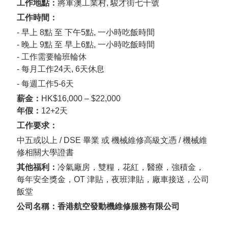
工作地點：
將軍澳工業村
,
駿才街七十號
工作時間：
- 早上
8
點 至 下午
5
點
,
一小時吃飯時間
-
晚上
9
點 至 早上
6
點
,
一小時吃飯時間
-
工作需要輪班輪休
-
每月工作
24
天
, 6
天休息
- 每週工作
5-6
天
薪金：
HK$16,000 – $22,000
年假：
12+2天
工作要求：
中五或以上
/ DSE
畢業 或 機械維修高級文憑
/
機械維
修相關大學證書
其他福利：
冷氣廠房，雙糧，花紅，醫療，強積金，
每年安全獎金，
OT
津貼，夜班津貼，廠車接送，公司
飯堂
公司名稱：香港航空發動機維修服務有限公司