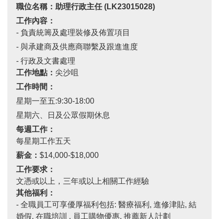
職位名稱：助理行政主任
(LK23015028)
工作內容：
- 負責統籌及處理裝修及佈置項目
- 與承建商及供應商聯繫及跟進進度
- 行政及文書處理
工作地點：
尖沙咀
工作時間：
星期一至五
:9:30-18:00
星期六、日及公眾假期休息
每週工作：
每星期工作五天
薪金：
$14,000-$18,000
工作要求：
文憑或以上，三年或以上相關工作經驗
其他福利：
-
全職員工可享優厚福利包括
:
醫療福利
,
進修津貼
,
結
婚假
,
在職培訓
.
員工購物優惠
,
推薦新人計劃