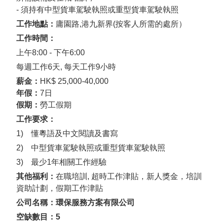
-
須持有中型貨車駕駛執照或重型貨車駕駛執照
工作地點：
庸園路
,
港九新界
(
按客人所需的處所）
工作時間：
上午
8:00 -
下午
6:00
每週工作
6
天
,
每天工作
9
小時
薪金：
HK$ 25,000-40,000
年假：
7日
假期：
勞工假期
工作要求：
1)
懂粵語及中文閱讀及書寫
2) 中型貨車駕駛執照或重型貨車駕駛執照
3) 最少
1
年相關工作經驗
其他福利：
在職培訓
,
超時工作津貼，新人獎金，培訓
資助計劃，假期工作津貼
公司名稱：環保服務方案有限公司
空缺數目：
5