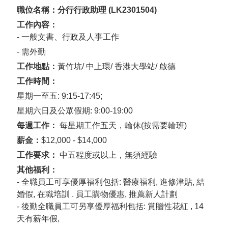
職位名稱：分行行政助理
(LK2301504)
工作內容：
- 一般文書、行政及人事工作
- 需外勤
工作地點：
黃竹坑
/
中上環
/
香港大學站
/
啟德
工作時間：
星期一至五: 9:15-17:45;
星期六日及公眾假期: 9:00-19:00
每週工作：
每星期工作五天，輪休(按需要輪班)
薪金：
$12,000 - $14,000
工作要求：
中五程度或以上，無須經驗
其他福利：
- 全職員工可享優厚福利包括: 醫療福利, 進修津貼, 結
婚假, 在職培訓 . 員工購物優惠, 推薦新人計劃
- 後勤全職員工可另享優厚福利包括: 賞贈性花紅 , 14
天有薪年假,