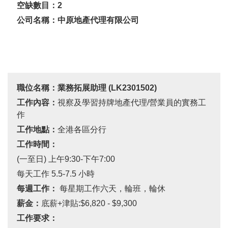
空缺數目：
2
公司名稱：中原地產代理有限公司
職位名稱：業務拓展助理
(
LK2301502
)
工作內容：
視察及學習持牌地產代理/營業員的實務工
作
工作地點：
全港各區分行
工作時間：
(一至日) 上午9:30-下午7:00
每天工作
5.5-7.5
小時
每週工作：
每星期工作六天，輪班，輪休
薪金：
底薪+津貼:$6,820 - $9,300
工作要求：