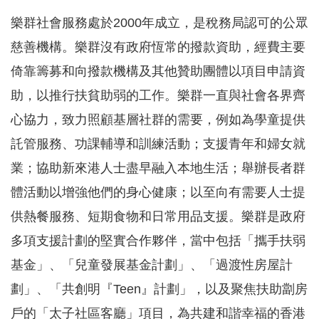
樂群社會服務處於2000年成立，是稅務局認可的公眾
慈善機構。樂群沒有政府恆常的撥款資助，經費主要
倚靠籌募和向撥款機構及其他贊助團體以項目申請資
助，以推行扶貧助弱的工作。樂群一直與社會各界齊
心協力，致力照顧基層社群的需要，例如為學童提供
託管服務、功課輔導和訓練活動；支援青年和婦女就
業；協助新來港人士盡早融入本地生活；舉辦長者群
體活動以增強他們的身心健康；以至向有需要人士提
供熱餐服務、短期食物和日常用品支援。樂群是政府
多項支援計劃的堅實合作夥伴，當中包括「攜手扶弱
基金」、「兒童發展基金計劃」、「過渡性房屋計
劃」、「共創明『Teen』計劃」，以及聚焦扶助劏房
戶的「太子社區客廳」項目，為共建和諧幸福的香港