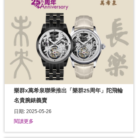
樂群x萬希泉聯乘推出「樂群25周年」陀飛輪
名貴腕錶義賣
日期: 2025-05-26
閱讀更多