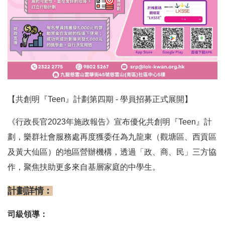
【共創明『Teen』計劃第四期 - 學員招募正式展開】
《行政長官2023年施政報告》宣布優化共創明『Teen』計
劃，樂群社會服務處再度獲委任為九龍東（觀塘區、西貢區
及黃大仙區）的地區營辦機構，透過「政、商、民」三方協
作，聚焦扶助更多來自基層家庭的中學生。
計劃詳情︰
司級領導：