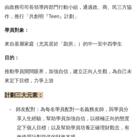
由政務司司長領導跨部門行動小組，通過政、商、民三方協
作，推行「共創明『
Teen
』計劃」
學員對象：
來自基層家庭（尤其居於「劏房」）的中一至中四學生
目的：
推動學員開闊眼界，加強自信，建立正向人生觀，為自己未
來定下目標，力爭上游
計劃三大元素：
- 師友配對：為每名學員配對一名義務友師，與學員分
享人生經驗，幫助學員加強自信，以積極正向的態度
定下個人目標；以及幫助學員培養正確理財觀念，有
效使用計劃提供的財政支援