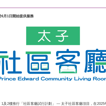
於
6月1日開始提供服務
1及2樓推行「社區客廳試行計劃」 — 太子社區客廳項目，在202