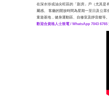
在深水埗或油尖旺區的「劏房」戶（尤其是
屬感。 客廳的開放時間為星期一至日及公眾假
童遊基地，健身運動區、自修室及靜音艙等
歡迎合資格人士致電
/ WhatsApp 7043 6765