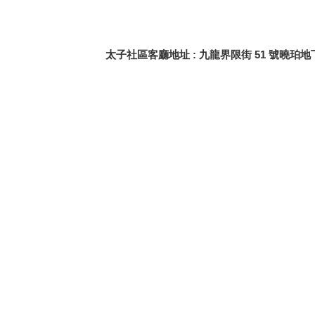
太子社區客廳地址
:
九龍界限街 51 號曉珀地