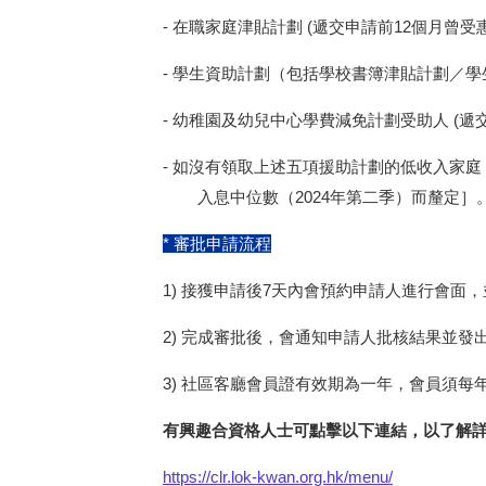
-
在職家庭津貼計劃
(
遞交申請前
12
個月曾受
-
學生資助計劃（包括學校書簿津貼計劃／學
-
幼稚園及幼兒中心學費減免計劃受助人
(
遞
-
如沒有領取上述五項援助計劃的低收入家庭
入息中位數（
2024
年第二季）而釐定］
* 審批申請流程
1) 接獲申請後
7
天內會預約申請人進行會面，
2) 完成審批後，會通知申請人批核結果並
3) 社區客廳會員證有效期為一年，會員須
有興趣合資格人士可點擊以下連結，以了解
https://clr.lok-kwan.org.hk/menu/