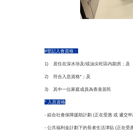
#登記入會資格：
1) 居住在深水埗及/或油尖旺區內劏房；及
2) 符合入息資格*；及
3) 其中一位家庭成員為香港居民
* 入息資格
-
綜合社會保障援助計劃
(
正在受惠 或 遞交
-
公共福利金計劃下的長者生活津貼
(
正在受