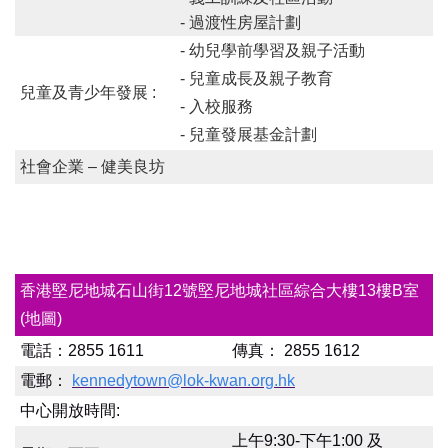
-
過渡性房屋計劃
- 幼兒學前學習及親子活動
- 兒童成長及親子教育
兒童及青少年發展 :
- 入校服務
- 兒童發展基金計劃
社會企業 – 健美良坊
香港堅尼地城石山街12號堅尼地城社區綜合大樓13樓B室
(地圖)
電話：
2855 1611
傳真：
2855 1612
電郵：
kennedytown@lok-kwan.org.hk
中心開放時間:
上午9:30-下午1:00 及