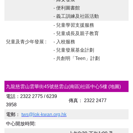
- 便利圖書館
- 義工訓練及社區活動
- 兒童學習支援服務
- 兒童成長及親子教育
兒童及青少年發展 :
- 入校服務
- 兒童發展基金計劃
- 共創明「Teen」計劃
九龍
慈
雲山雲華街45號慈雲山(南區)社區中心5樓
(地圖)
電話：2322 2775 / 6239
傳真：
2322 2477
3958
電郵：
tws@lok-kwan.org.hk
中心開放時間: