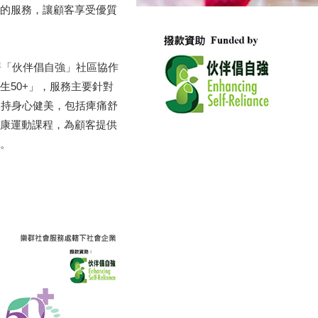
的服務，讓顧客享受優質
署「伙伴倡自強」社區協作
生50+」，服務主要針對
保持身心健美，包括痺痛舒
康運動課程，為顧客提供
。