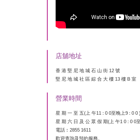
店舖地址
香 港 堅 尼 地 城 石 山 街 12 號
堅 尼 地 城 社 區 綜 合 大 樓 13 樓 B 室
營業時間
星 期 一 至 五(上 午11 : 0 0至晚上9 : 0 0 
星 期 六 日 及 公 眾 假 期(上 午1 0 : 0 0至 晚
電話︰2855 1611
歡迎查詢及預約服務。