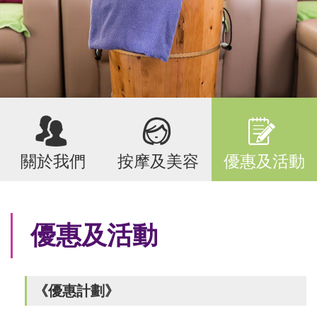
關於我們
按摩及美容
優惠及活動
優惠及活動
《優惠計劃》