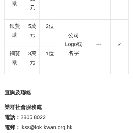
助
元
銀贊
5
萬
2
位
助
元
公司
Logo
或
---
✓
名字
銅贊
3
萬
1
位
助
元
查詢及聯絡
樂群社會服務處
電話：
2805 8022
電郵：
lkss@lok-kwan.org.hk