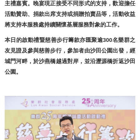
主禮嘉賓。晚宴現正接受不同形式的支持，歡迎擔任
活動贊助、捐款出席支持或捐贈拍賣品等，活動收益
將支持本服務處持續關懷基層服務對象的工作。
本日的啟動禮暨慈善步行籌款亦匯聚逾300名樂群之
友見證及參與慈善步行，參加者由沙田公園出發，經
城門河畔，於沙燕橋越過對岸，並沿瀝源橋折返沙田
公園。