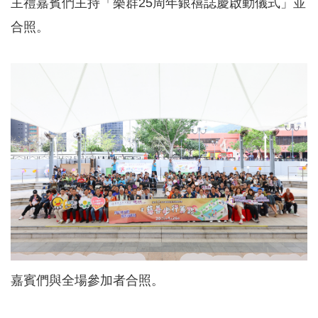
主禮嘉賓們主持「樂群25周年銀禧誌慶啟動儀式」並
合照。
嘉賓們與全場參加者合照。