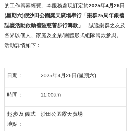
的工作籌募經費。本服務處現訂定於
2025
年
4
月
26
日
(
星期六
)
假沙田公園露天廣場舉行「樂群
25
周年銀禧
誌慶活動啟動禮暨慈善步行籌款」
，誠邀樂群之友及
各界以個人、家庭及企業
/
團體形式組隊籌款參與。
活動詳情如下：
日期：
2025
年
4
月
26
日
(
星期六
)
時間：
11:00am
起步及儀式
沙田公園露天廣場
地點：