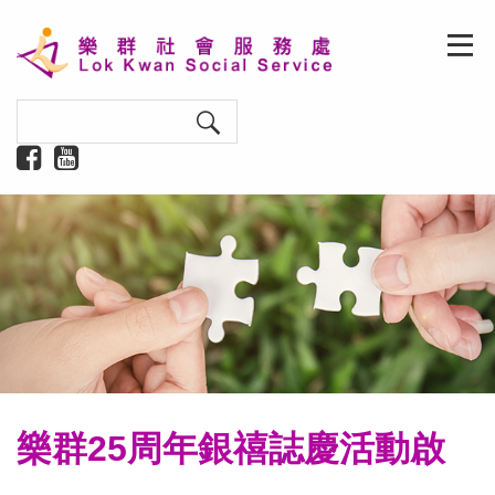
樂群25周年銀禧誌慶活動啟