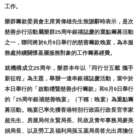
工作。
樂群籌款委員會主席黃偉雄先生致謝辭時表示，是次
慈善步行活動屬樂群25周年銀禧誌慶的重點籌募活動
之一，聯同將於6月9日舉行的慈善籌款晚宴，為本服
務處持續關懷基層服務對象的工作籌募經費。
就機構成立25周年，樂群本年以「同行廿五載 攜手
新征程」為主題，舉辦一連串銀禧誌慶活動，當中於
本日舉行的「啟動禮暨慈善步行籌款」和6月9日舉行
的「25周年銀禧慈善晚宴」（下稱：晚宴）為重點籌
募活動。晚宴已率先獲香港特別行政區行政長官李家
超先生、房屋局何永賢局長、民政及青年事務局麥美
娟局長、以及勞工及福利局孫玉菡局長答允出席擔任