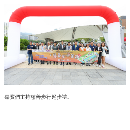
嘉賓們主持慈善步行起步禮。