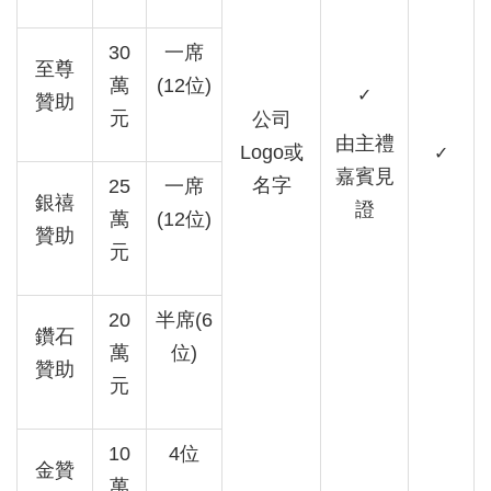
30
一席
至尊
萬
(12
位
)
✓
贊助
元
公司
由主禮
Logo
或
✓
嘉賓見
名字
25
一席
銀禧
證
萬
(12
位
)
贊助
元
20
半席
(6
鑽石
萬
位
)
贊助
元
10
4
位
金贊
萬