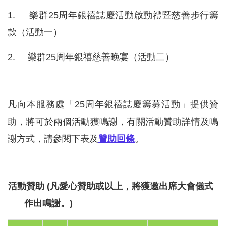
1. 樂群
25
周年銀禧誌慶活動啟動禮暨慈善步行籌
款（活動一）
2. 樂群
25
周年銀禧慈善晚宴（活動二）
凡向本服務處「
25
周年銀禧誌慶籌募活動」提供贊
助，將可於兩個活動獲鳴謝，有關活動贊助詳情及鳴
謝方式，請參閱下表及
贊助回條
。
活動
贊助
(
凡愛心贊助或以上，將獲邀出席大會儀式
作出鳴謝。
)