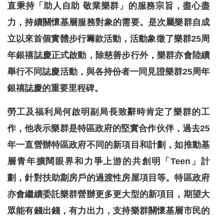
直秉持「助人自助 敬業樂群」的服務宗旨，盡心盡
力，持續關懷基層服務對象的需要。是次屬樂群自成
立以來首個實體步行籌款活動，活動象徵了樂群25周
年銀禧誌慶正式啟動，除慈善步行外，樂群亦會陸續
舉行不同誌慶活動，與各持份者一同見證樂群25周年
銀禧誌慶的重要里程碑。
勞工及福利局何啟明副局長致辭時肯定了樂群的工
作，他表示樂群是特區政府的堅實合作伙伴，過去25
年一直營辦特區政府不同的新項目和計劃，如推動基
層青年擴闊眼界和力爭上游的共創明「Teen」計
劃，針對扶助劏房戶的過渡性房屋項目等。特區政府
亦會繼續委託樂群營辦更多更大型的新項目，期望大
眾能有錢出錢，有力出力，支持樂群關懷基層市民的