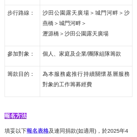
步行路線：
沙田公園露天廣場＞城門河畔＞沙
燕橋＞城門河畔＞
瀝源橋＞沙田公園露天廣場
參加對象：
個人、家庭及企業
/
團隊組隊籌款
籌款目的：
為本服務處推行持續關懷基層服務
對象的工作籌募經費
報名方法
填妥以下
報名表格
及連同捐款
(
如適用
)
，於
2025
年
4