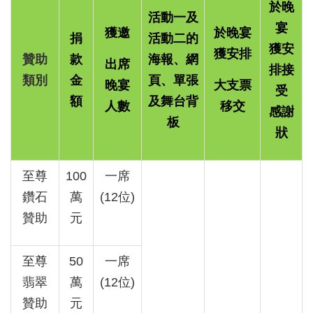
於晚
活動一及
宴
獲邀
於晚宴
捐
活動二的
獲安
獲安排
贊助
款
海報、網
出席
排接
類別
金
頁、單張
晚宴
大支票
受
額
及舞台背
人數
移交
感謝
板
狀
至尊
100
一席
鑽石
萬
(12
位
)
贊助
元
至尊
50
一席
翡
翠
萬
(12
位
)
贊助
元