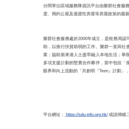
分間單位區域服務隊資訊平台由樂群社會服
度、簡約公屋及過渡性房屋等房屋政策的最
樂群社會服務處於2000年成立，是稅務局
助，以推行扶貧助弱的工作。樂群一直與社
業；協助新來港人士盡早融入本地生活；舉
多項支援計劃的堅實合作夥伴，當中包括「
眼界和向上流動的「共創明『Teen』計劃
平台網址：
https://sdu-info.org.hk/
或請掃瞄