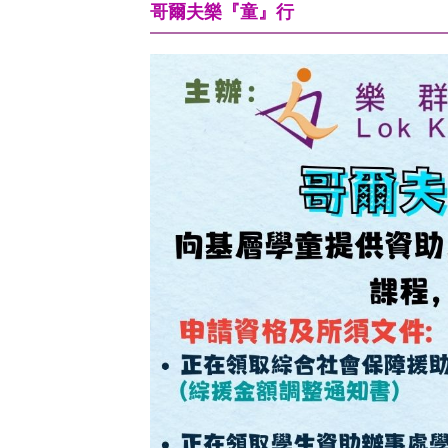
哥爾夫樂『童』行