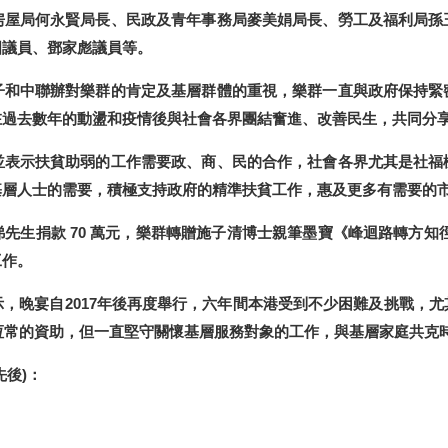
房屋局何永賢局長、民政及青年事務局麥美娟局長、勞工及福利局孫
國議員、鄧家彪議員等。
子和中聯辦對樂群的肯定及基層群體的重視，樂群一直與政府保持緊
在過去數年的動盪和疫情後與社會各界團結奮進、改善民生，共同分
並表示扶貧助弱的工作需要政、商、民的合作，社會各界尤其是社福
基層人士的需要，積極支持政府的精準扶貧工作，惠及更多有需要的
先生捐款 70 萬元，樂群轉贈施子清博士親筆墨寶《峰迴路轉方知
工作。
，晚宴自2017年後再度舉行，六年間本港受到不少困難及挑戰，
府恆常的資助，但一直堅守關懷基層服務對象的工作，與基層家庭共克
後)：