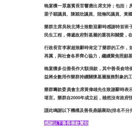
晚宴獲一眾嘉賓長官響應出席支持；包括：
梁子穎議員、陳穎欣議員、
陸瀚民議
員
、
黃
樂群主席吳秋北博士致歡迎辭時感謝特首班
民生工程，傳遞政府對基層的重視和關愛，
行政長官李家超致辭時肯定了樂群的工作
，
再厲，與社會各界齊心協力，繼續聚焦照顧
晚宴獲多位善長作大額捐款，其中善長俞培俤
益將全數用
作
樂群
持
續關懷基層服務對象的
樂群籌款委員會主席黃偉雄先生致謝辭時表示
堪言。樂群自2000年成立起，雖然沒有政
謹此鳴謝以下機構及善長鼎賜襄助(排名不分先
感謝以下善長善款贊助