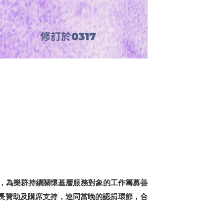
），為樂群持續關懷基層服務對象的工作籌募善
長贊助及購席支持，連同當晚的認捐環節，合