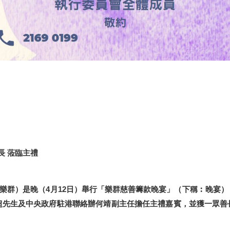
長 蒞臨主禮
樂群）是晚（4月12日）舉行「樂群慈善籌款晚宴」（下稱︰晚宴
超先生及中央政府駐港聯絡辦何靖副主任擔任主禮嘉賓，並獲一眾善