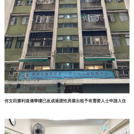
何文田勝利道僑華樓已改成過渡性房屋出租予有需要人士申請入住