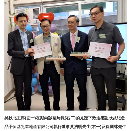
吳秋北主席
(
左一
)
在戴尚誠副局長
(
右二
)
的見證下致送感謝狀及紀念
品予
恒基兆業地產有限公司
執行董事黃浩明先生
(
右一
)
及孫國林先生