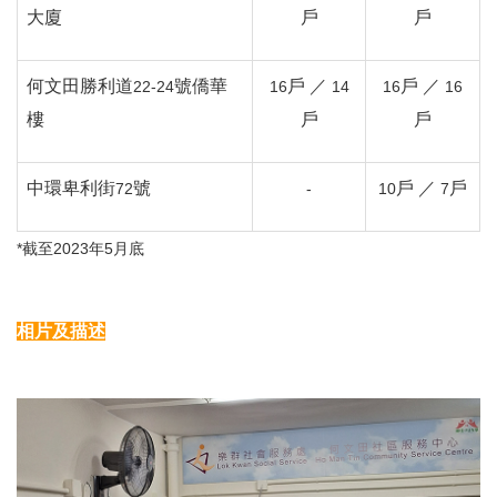
大廈
戶
戶
何文田勝利道
號僑華
戶
／
戶
／
22-24
16
14
16
16
樓
戶
戶
中環卑利街
號
戶
／
戶
72
-
10
7
*截至
2023
年
5
月底
相片及描述