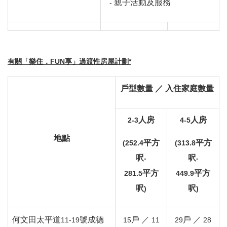
親子活動及服務
-
有關「樂住．
FUN
享」過渡性房屋計劃
*
戶型數量
／
入住家庭數量
人房
人房
2-3
4-5
地點
平方
平方
(252.4
(313.8
呎
呎
-
-
平方
平方
281.5
449.9
呎
呎
)
)
何文田太平道
號成德
戶
／
戶
／
11-19
15
11
29
28