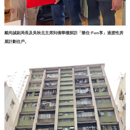
戴尚誠副局長及吳秋北主席到僑華樓探訪「樂住·
Fun
享」過渡性房
屋計劃住戶。