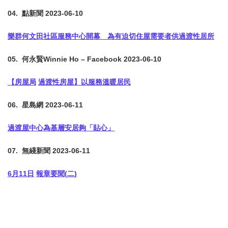
04. 點新聞
2023-06-10
樂群何文田社區服務中心開幕 為有迫切住屋需要者供過渡性居所
05. 何永賢
Winnie Ho – Facebook 2023-06-10
【房屋局
過渡性房屋】以服務溫暖居民
06. 星島網
2023-06-11
過渡屋中心為基層安居夠「貼心」
07. 無綫新聞
2023-06-11
6
月
11
日
報章要聞
(
二
)