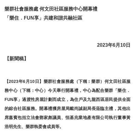
樂群社會服務處 何文田社區服務中心開幕禮
「樂住．FUN享」共建和諧共融社區
2023
年
6
月
10
日
【新聞稿】
【
2023
年
6
月
10
日】
樂群社會服務處（下稱︰樂群）何文田社區服
務中心（下稱：中心）今天舉行開幕禮，中心為配合樂群「樂住．
FUN
享」過渡性房屋計劃而成立，為住戶及九龍西區居民提供全面
的綜合社區服務。開幕禮獲房屋局戴尚誠副局長蒞臨主禮，其他出
席嘉賓包括立法會鄧家彪議員、恒基兆業地產有限公司執行董事黃
浩明先生、樂群執委會成員等。