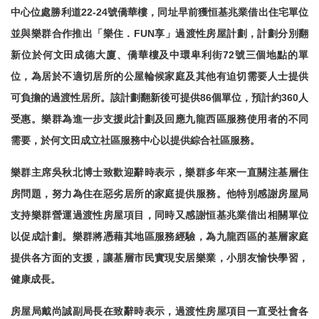
中心位處勝利道
22-24
號僑華樓，同址早前獲恒基兆業借出住宅單位
並與樂群合作推出
「樂住．
FUN
享」
過渡性房屋計劃，計劃分別翻
新位於何文田成德大廈、僑華樓及中環卑利街
72
號三個地點的單
位，為居於不適切居所的公屋輪候家庭及其他有迫切需要人士提供
可負擔的過渡性居所。該計劃翻新後可提供
86
個單位，預計約
360
人
受惠。樂群為進一步支援此計劃及回應九龍西區服務使用者的不同
需要，於何文田成立社區服務中心以提供綜合社區服務。
樂群主席吳秋北博士致歡迎辭時表示，樂群多年來一直關注基層住
房問題，努力為住在惡劣居所的家庭提供服務。他特別感謝房屋局
支持樂群營運過渡性房屋項目，同時又感謝恒基兆業借出相關單位
以促成計劃。樂群將憑藉其地區服務經驗，為九龍西區的基層家庭
提供各方面的支援，讓基層市民實現安居樂業，小朋友愉快學習，
健康成長。
房屋局戴尚誠副局長在致辭時表示，過渡性房屋項目一直受社會各