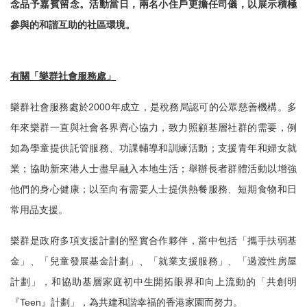
念品予嘉賓留念。活動當日，兩名小住戶更擔任司儀，以展示積極
參與的和諧互助的社區環境。
有關「樂群社會服務處」
樂群社會服務處於
2000
年成立，是稅務局認可的公眾慈善機構。多
年來樂群一直
與社會各界齊心協力，致力照顧基層社群的需要，例
如為學童提供託管服務、功課輔導和訓練活動；支援青年和婦女就
業；協助新來港人士盡早融入本地生活；舉辦長者群體活動以增強
他們的身心健康；以至向有需要人士提供熱餐服務、短期食物和日
常用品支援。
樂群是政府多項支援計劃的堅實合作夥伴，當中包括「攜手扶弱基
金」、「兒童發展基金計劃」、「就業支援服務」、「過渡性房屋
計劃」，和協助基層家庭初中生開拓眼界和向上流動的「共創明
『
Teen
』計劃」，為共建和諧幸福的香港家園而努力。