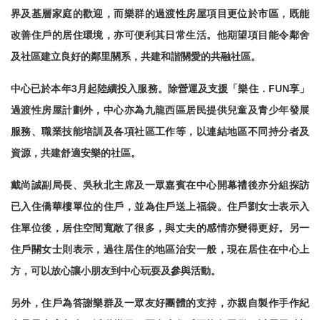
界及基層家庭的歡迎，而樂群的過渡性房屋項目更位於市區，既能
改善住戶的居住環境，亦可便利其日常生活。他期望項目能令鄰舍
及社區建立良好的鄰里關系，共建和諧關愛的共融社區。
中心已於本年
3
月起陸續投入服務。除營運及支援
「樂住．
FUN
享」
過渡性房屋計劃外，中心亦為九龍西區居民提供兒童及青少年發展
服務、職業技能培訓及各項社區工作等，以連結地區不同持分者及
資源，共建舒適安樂的社區。
戴尚誠副局長、吳秋北主席及一眾嘉賓在中心開幕禮後亦分組探訪
已入住僑華樓單位的住戶，並為住戶送上福袋。住戶劉女士表示入
住單位後，居住空間寬敞了很多，與丈夫的感情亦變得更好。另一
住戶關女士則表示，過往居住的地區治安一般，現在居住在中心上
方，可以放心讓小朋友到中心玩耍及參與活動。
另外，住戶為答謝樂群及一眾友好團體的支持，亦親自製作手作紀