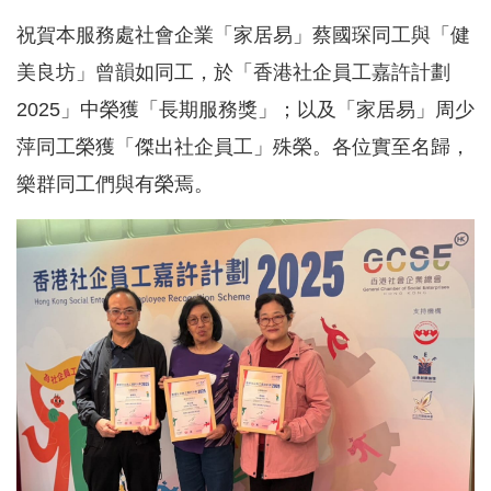
祝賀本服務處社會企業「家居易」蔡國琛同工與「健
美良坊」曾韻如同工，於「香港社企員工嘉許計劃
2025」中榮獲「長期服務獎」；以及「家居易」周少
萍同工榮獲「傑出社企員工」殊榮。各位實至名歸，
樂群同工們與有榮焉。