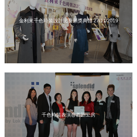
金利來千色時裝設計比賽頒獎典體 27/11/2019
千色時裝表演@義匠工房