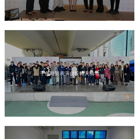
千色時裝表演@反轉天橋地