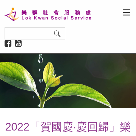
2022「賀國慶‧慶回歸」樂