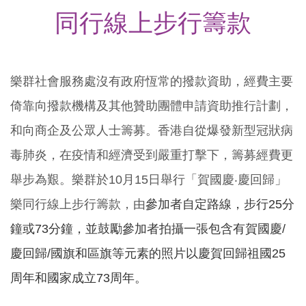
同行線上步行籌款
樂群社會服務處沒有政府恆常的撥款資助，經費主要
倚靠向撥款機構及其他贊助團體申請資助推行計劃，
和向商企及公眾人士籌募。香港自從爆發新型冠狀病
毒肺炎，在疫情和經濟受到嚴重打擊下，籌募經費更
舉步為艱。樂群於10月15日舉行「賀國慶‧慶回歸」
樂同行線上步行籌款，由
參加者自定路線，步行25分
鐘或73分鐘，
並鼓勵參加者拍攝一張
包含有賀國慶/
慶回歸/國旗和區旗等元素
的照片
以慶賀回歸祖國25
周年和國家成立73周年。