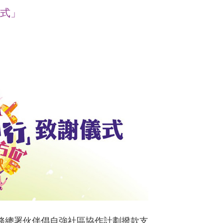
儀式」
事務總署伙伴倡自強社區協作計劃撥款支