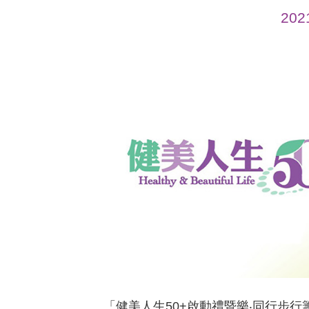
20
「健美人生50+啟動禮暨樂‧同行步