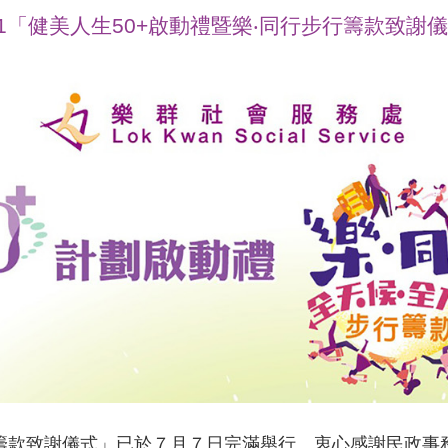
21「健美人生50+啟動禮暨樂‧同行步行籌款致謝
行籌款致謝儀式」已於７月７日完滿舉行。衷心感謝民政