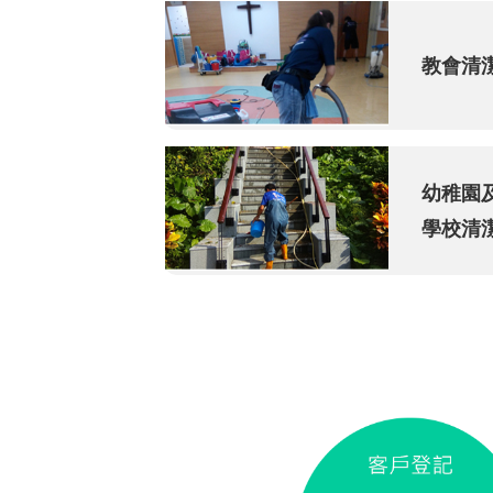
教會清
幼稚園
學校清