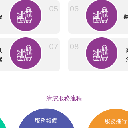
05
06
潔
07
08
及
潔
清潔服務流程